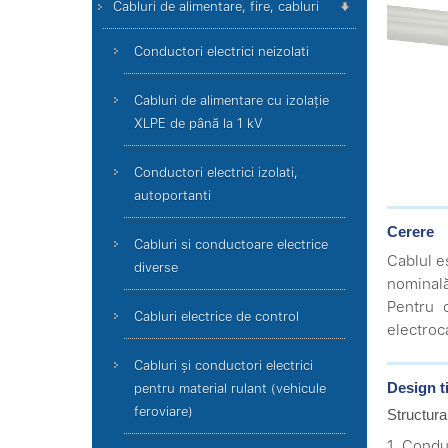
Cabluri de alimentare, fire, cabluri
Conductori electrici neizolati
Cabluri de alimentare cu izolație
XLPE de până la 1 kV
Conductori electrici izolati,
autoportanti
Cerere
Cabluri si conductoare electrice
Cablul e
diverse
nominală
Pentru c
Cabluri electrice de control
electroc
Cabluri și conductori electrici
Design t
pentru material rulant (vehicule
feroviare)
Structura
1. Condu