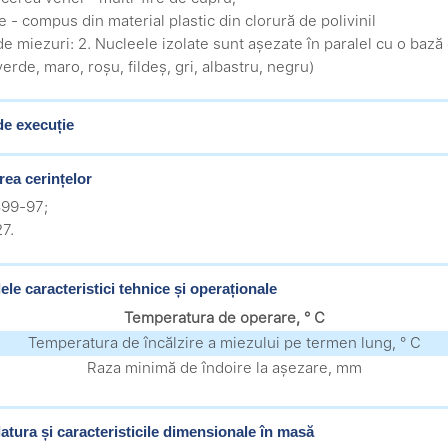
ie - compus din material plastic din clorură de polivinil
e miezuri: 2. Nucleele izolate sunt așezate în paralel cu o bază d
erde, maro, roșu, fildeș, gri, albastru, negru)
de execuție
rea cerințelor
99-97;
7.
ele caracteristici tehnice și operaționale
Temperatura de operare, ° С
Temperatura de încălzire a miezului pe termen lung, ° С
Raza minimă de îndoire la așezare, mm
tura și caracteristicile dimensionale în masă