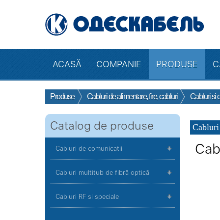
ACASĂ
COMPANIE
PRODUSE
C
Produse
Cabluri de alimentare, fire, cabluri
Cabluri si 
Catalog de produse
Cabluri
Cab
Cabluri de comunicatii
Cabluri multitub de fibră optică
Cabluri RF si speciale