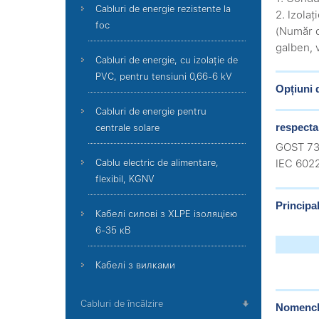
Cabluri de energie rezistente la
2. Izolaț
foc
(Număr d
galben, v
Cabluri de energie, cu izolație de
PVC, pentru tensiuni 0,66-6 kV
Opțiuni 
Cabluri de energie pentru
respecta
centrale solare
GOST 73
Cablu electric de alimentare,
IEC 6022
flexibil, KGNV
Principal
Кабелі силові з XLPE ізоляцією
6-35 кВ
Кабелі з вилками
Cabluri de încălzire
Nomencla