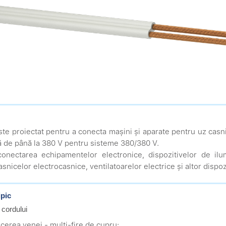
ste proiectat pentru a conecta mașini și aparate pentru uz casni
 de până la 380 V pentru sisteme 380/380 V.
onectarea echipamentelor electronice, dispozitivelor de ilu
asnicelor electrocasnice, ventilatoarelor electrice și altor disp
ipic
 cordului
cerea venei - multi-fire de cupru;