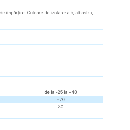
e împărțire. Culoare de izolare: alb, albastru,
de la -25 la +40
+70
30