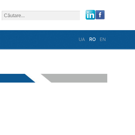
close
UA
RO
EN