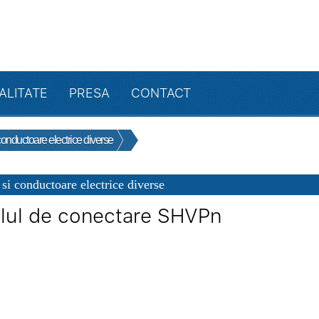
ALITATE
PRESA
CONTACT
conductoare electrice diverse
 si conductoare electrice diverse
lul de conectare SHVPn