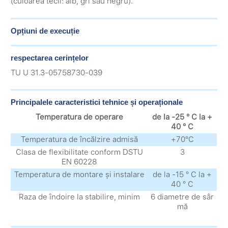
(culoarea tecii: alb, gri sau negru).
Opțiuni de execuție
respectarea cerințelor
TU U 31.3-05758730-039
Principalele caracteristici tehnice și operaționale
Temperatura de operare
de la -25 ° С la +
40 ° С
Temperatura de încălzire admisă
+70°С
Clasa de flexibilitate conform DSTU
3
EN 60228
Temperatura de montare și instalare
de la -15 ° С la +
40 ° С
Raza de îndoire la stabilire, minim
6 diametre de sâr
mă