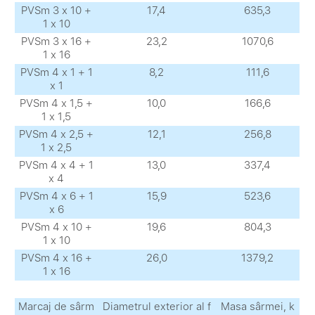
PVSm 3 х 10 +
17,4
635,3
1 х 10
PVSm 3 х 16 +
23,2
1070,6
1 х 16
PVSm 4 х 1 + 1
8,2
111,6
х 1
PVSm 4 х 1,5 +
10,0
166,6
1 х 1,5
PVSm 4 х 2,5 +
12,1
256,8
1 х 2,5
PVSm 4 х 4 + 1
13,0
337,4
х 4
PVSm 4 х 6 + 1
15,9
523,6
х 6
PVSm 4 х 10 +
19,6
804,3
1 х 10
PVSm 4 х 16 +
26,0
1379,2
1 х 16
Marcaj de sârm
Diametrul exterior al f
Masa sârmei, k