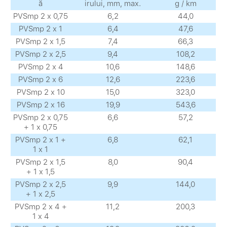
ă
irului, mm, max.
g / km
PVSmp 2 х 0,75
6,2
44,0
PVSmp 2 х 1
6,4
47,6
PVSmp 2 х 1,5
7,4
66,3
PVSmp 2 х 2,5
9,4
108,2
PVSmp 2 х 4
10,6
148,6
PVSmp 2 х 6
12,6
223,6
PVSmp 2 х 10
15,0
323,0
PVSmp 2 х 16
19,9
543,6
PVSmp 2 х 0,75
6,6
57,2
+ 1 х 0,75
PVSmp 2 х 1 +
6,8
62,1
1 х 1
PVSmp 2 х 1,5
8,0
90,4
+ 1 х 1,5
PVSmp 2 х 2,5
9,9
144,0
+ 1 х 2,5
PVSmp 2 х 4 +
11,2
200,3
1 х 4