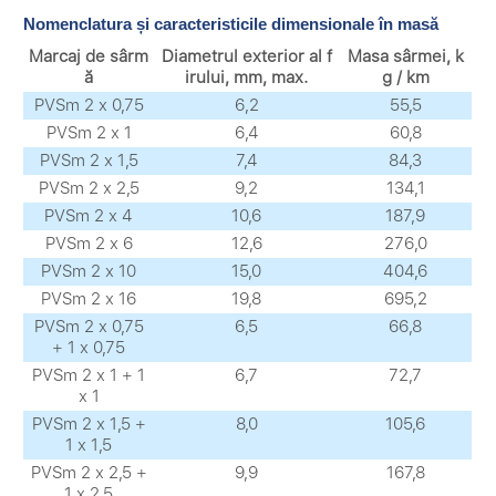
Nomenclatura și caracteristicile dimensionale în masă
Marcaj de sârm
Diametrul exterior al f
Masa sârmei, k
ă
irului, mm, max.
g / km
PVSm 2 х 0,75
6,2
55,5
PVSm 2 х 1
6,4
60,8
PVSm 2 х 1,5
7,4
84,3
PVSm 2 х 2,5
9,2
134,1
PVSm 2 х 4
10,6
187,9
PVSm 2 х 6
12,6
276,0
PVSm 2 х 10
15,0
404,6
PVSm 2 х 16
19,8
695,2
PVSm 2 х 0,75
6,5
66,8
+ 1 х 0,75
PVSm 2 х 1 + 1
6,7
72,7
х 1
PVSm 2 х 1,5 +
8,0
105,6
1 х 1,5
PVSm 2 х 2,5 +
9,9
167,8
1 х 2,5