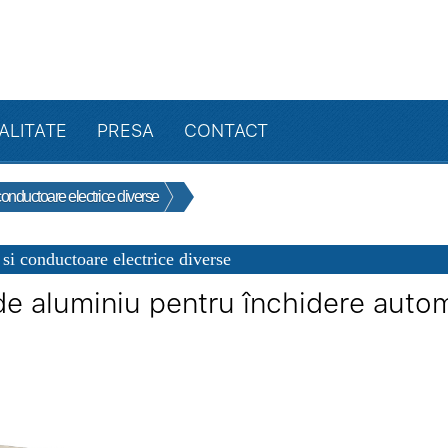
ALITATE
PRESA
CONTACT
conductoare electrice diverse
 si conductoare electrice diverse
 de aluminiu pentru închidere auto