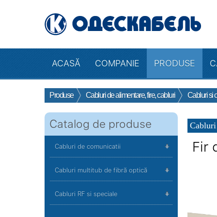
ACASĂ
COMPANIE
PRODUSE
C
Produse
Cabluri de alimentare, fire, cabluri
Cabluri si 
Catalog de produse
Cabluri
Fir
Cabluri de comunicatii
Cabluri multitub de fibră optică
Cabluri RF si speciale