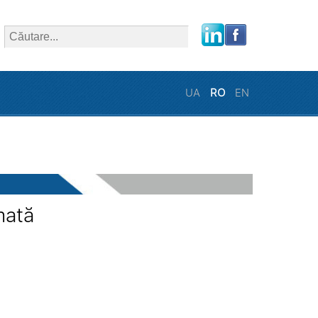
close
UA
RO
EN
mată