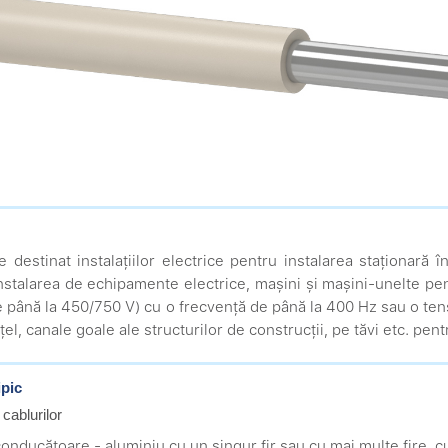
te destinat instalațiilor electrice pentru instalarea staționară
nstalarea de echipamente electrice, mașini și mașini-unelte pe
e până la 450/750 V) cu o frecvență de până la 400 Hz sau o ten
țel, canale goale ale structurilor de construcții, pe tăvi etc. pen
ipic
 cablurilor
conducătoare - aluminiu cu un singur fir sau cu mai multe fire, c