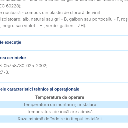
EC 60228);
ie nucleară - compus din plastic de clorură de vinil
izolatoare: alb, natural sau gri - B, galben sau portocaliu - F, ro
, negru sau violet - H , verde-galben - ZH).
de execuție
rea cerințelor
.3-05758730-025-2002;
27-3.
ele caracteristici tehnice și operaționale
Temperatura de operare
Temperatura de montare și instalare
Temperatura de încălzire admisă
Raza minimă de îndoire în timpul instalării