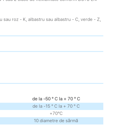
șu sau roz - K, albastru sau albastru - C, verde - Z,
de la -50 ° С la + 70 ° С
de la -15 ° С la + 70 ° С
+70°С
10 diametre de sârmă