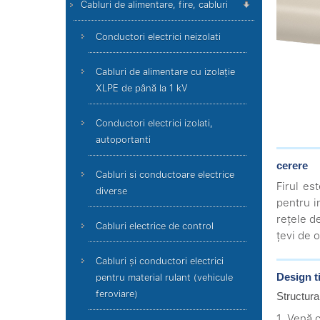
Cabluri de alimentare, fire, cabluri
Conductori electrici neizolati
Cabluri de alimentare cu izolație
XLPE de până la 1 kV
Conductori electrici izolati,
autoportanti
cerere
Cabluri si conductoare electrice
Firul es
diverse
pentru i
rețele d
Cabluri electrice de control
țevi de o
Cabluri și conductori electrici
Design t
pentru material rulant (vehicule
feroviare)
Structura
1. Venă 