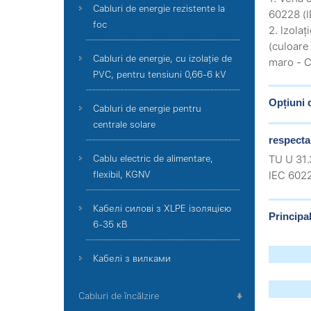
Cabluri de energie rezistente la
60228 (I
foc
2. Izolaț
(culoare 
Cabluri de energie, cu izolație de
maro - C
PVC, pentru tensiuni 0,66-6 kV
Opțiuni 
Cabluri de energie pentru
centrale solare
respecta
Cablu electric de alimentare,
TU U 31
flexibil, KGNV
IEC 602
Кабелі силові з XLPE ізоляцією
Principal
6-35 кВ
Кабелі з вилками
Cabluri de încălzire