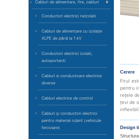
Cabluri de alimentare, fire, cabluri
Conductori electrici neizolati
Cabluri de alimentare cu izolație
XLPE de până la 1 kV
Conductori electrici izolati,
autoportanti
Cerere
Cabluri si conductoare electrice
Firul es
diverse
pentru i
rețele d
Cabluri electrice de control
țevi de o
inflexibil
Cabluri și conductori electrici
pentru material rulant (vehicule
Design t
feroviare)
Structura