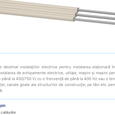
te destinat instalațiilor electrice pentru instalarea staționară
nstalarea de echipamente electrice, utilaje, mașini și mașini p
e până la 450/750 V) cu o frecvență de până la 400 Hz sau o ten
țel, canale goale ale structurilor de construcție, pe tăvi etc. pe
ă.
ipic
 cablurilor