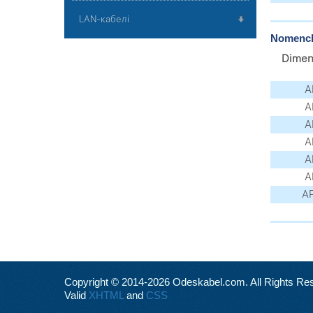
LAN-кабелі
Nomencla
Dimen
A
A
A
A
A
A
AP
Copyright © 2014-2026 Odeskabel.com. All Rights Re
Valid
XHTML
and
CSS