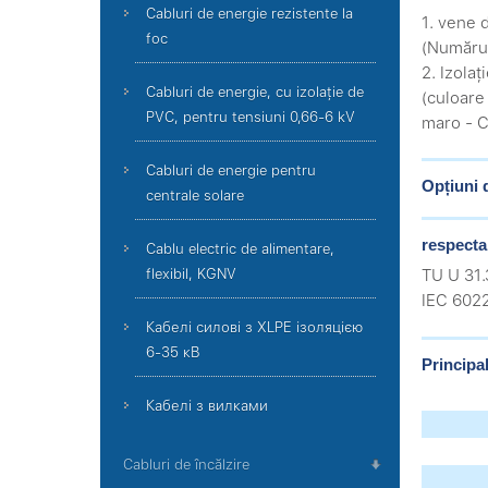
Cabluri de energie rezistente la
1. vene 
foc
(Numărul
2. Izola
Cabluri de energie, cu izolație de
(culoare 
PVC, pentru tensiuni 0,66-6 kV
maro - C
Cabluri de energie pentru
Opțiuni 
centrale solare
respecta
Cablu electric de alimentare,
flexibil, KGNV
TU U 31
IEC 602
Кабелі силові з XLPE ізоляцією
6-35 кВ
Principal
Кабелі з вилками
Cabluri de încălzire