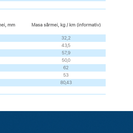
mei, mm
Masa sârmei, kg / km (informativ)
32,2
43,5
57,9
50,0
62
53
80,43