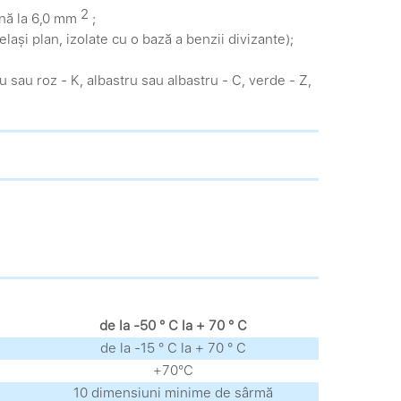
2
ână la 6,0 mm
;
ași plan, izolate cu o bază a benzii divizante);
șu sau roz - K, albastru sau albastru - C, verde - Z,
de la -50 ° С la + 70 ° С
de la -15 ° С la + 70 ° С
+70°С
10 dimensiuni minime de sârmă