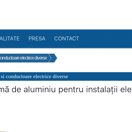
ALITATE
PRESA
CONTACT
conductoare electrice diverse
 si conductoare electrice diverse
mă de aluminiu pentru instalații el