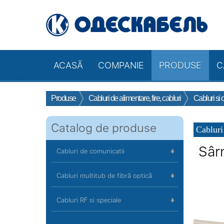
ACASĂ
COMPANIE
PRODUSE
C
Produse
Cabluri de alimentare, fire, cabluri
Cabluri si 
Catalog de produse
Cabluri
Sâr
Cabluri de comunicatii
Cabluri multitub de fibră optică
Cabluri RF si speciale