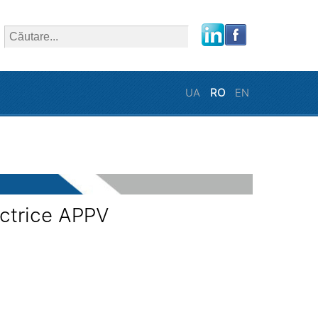
close
UA
RO
EN
ectrice APPV