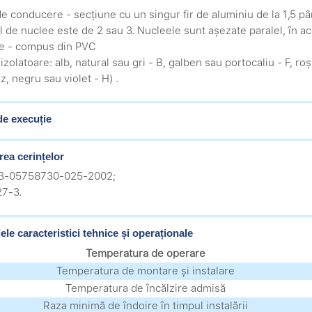
de conducere - secțiune cu un singur fir de aluminiu de la 1,5 p
 de nuclee este de 2 sau 3. Nucleele sunt așezate paralel, în acel
ție - compus din PVC
izolatoare: alb, natural sau gri - B, galben sau portocaliu - F, ro
z, negru sau violet - H) .
de execuție
rea cerințelor
.3-05758730-025-2002;
27-3.
ele caracteristici tehnice și operaționale
Temperatura de operare
Temperatura de montare și instalare
Temperatura de încălzire admisă
Raza minimă de îndoire în timpul instalării