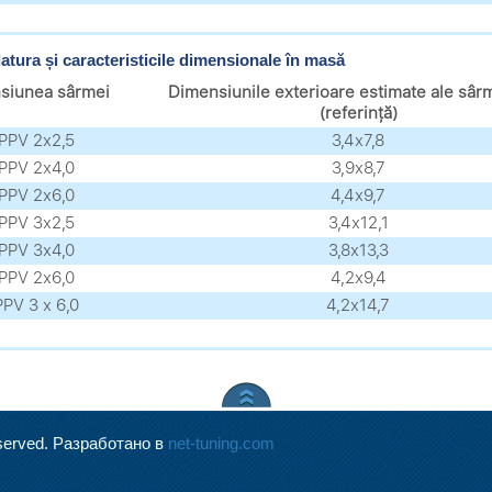
tura și caracteristicile dimensionale în masă
siunea sârmei
Dimensiunile exterioare estimate ale sâr
(referință)
PPV 2х2,5
3,4х7,8
PPV 2х4,0
3,9х8,7
PPV 2х6,0
4,4х9,7
PPV 3х2,5
3,4х12,1
PPV 3х4,0
3,8х13,3
PPV 2х6,0
4,2х9,4
PV 3 х 6,0
4,2х14,7
served.
Разработано в
net-tuning.com