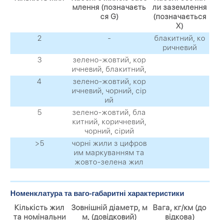
млення (позначаєть
ли заземлення
ся
G
)
(позначається
X
)
2
-
блакитний, ко
ричневий
3
зелено-жовтий, кор
ичневий, блакитний,
4
зелено-жовтий, кор
ичневий, чорний, сір
ий
5
зелено-жовтий, бла
китний, коричневий,
чорний, сірий
>5
чорні жили з цифров
им маркуванням та
жовто-зелена жил
Номенклатура та ваго-габаритні характеристики
Кількість жил
Зовнішній діаметр, м
Вага, кг/км (до
та номінальни
м, (довідковий)
відкова)