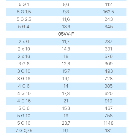
5 G 1
8,6
112
5 G 1,5
9,8
162,5
5 G 2,5
11,6
243
5 G 4
13,6
345
05VV-F
2 х 6
11,7
237
2 х 10
14,8
391
2 х 16
18
576
3 G 6
12,8
309
3 G 10
15,7
493
3 G 16
19,1
728
4 G 6
14
385
4 G 10
17,3
620
4 G 16
21
919
5 G 6
15,3
467
5 G 10
19
758
5 G 16
23,7
1148
7 G 0,75
9,1
131