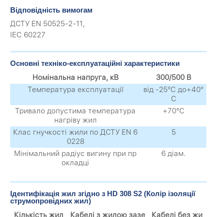
Відповідність вимогам
ДСТУ EN 50525-2-11,
IEC 60227
Основні техніко-експлуатаційні характеристики
Номінальна напруга, кВ
300/500 В
Температура експлуатації
від -25°С до+40°
С
Тривало допустима температура
+70°С
нагріву жил
Клас гнучкості жили по ДСТУ EN 6
5
0228
Мінімальний радіус вигину при пр
6 діам.
окладці
Ідентифікація жил згідно з HD 308 S2 (Колір ізоляції
струмопровідних жил)
Кількість жил
Кабелі з жилою зазе
Кабелі без жи