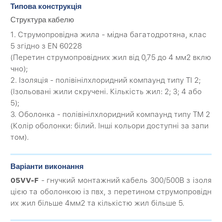
Типова конструкція
Структура кабелю
1. Струмопровідна жила - мідна багатодротяна, клас
5 згідно з EN 60228
(Перетин струмопровідних жил від 0,75 до 4 мм2 вклю
чно);
2. Ізоляція - полівінілхлоридний компаунд типу TI 2;
(Ізольовані жили скручені. Кількість жил: 2; 3; 4 або
5);
3. Оболонка - полівінілхлоридний компаунд типу TM 2
(Колір оболонки: білий. Інші кольори доступні за запи
том).
Варіанти виконання
05VV-F
- гнучкий монтажний кабель 300/500В з ізоля
цією та оболонкою із пвх, з перетином струмопровідн
их жил більше 4мм2 та кількістю жил більше 5.