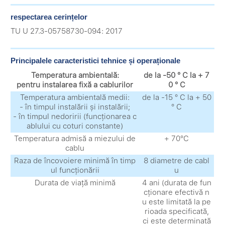
respectarea cerințelor
TU U 27.3-05758730-094: 2017
Principalele caracteristici tehnice și operaționale
Temperatura ambientală:
de la -50 ° С la + 7
pentru instalarea fixă ​​a cablurilor
0 ° С
Temperatura ambientală medii:
de la -15 ° С la + 50
- în timpul instalării și instalării;
° С
- în timpul nedoririi (funcționarea c
ablului cu coturi constante)
Temperatura admisă a miezului de
+ 70°С
cablu
Raza de încovoiere minimă în timp
8 diametre de cabl
ul funcționării
u
Durata de viață minimă
4 ani (durata de fun
cționare efectivă n
u este limitată la pe
rioada specificată,
ci este determinată