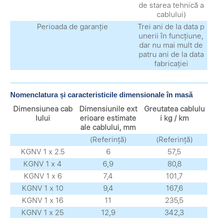
de starea tehnică a
cablului)
Perioada de garanție
Trei ani de la data p
unerii în funcțiune,
dar nu mai mult de
patru ani de la data
fabricației
Nomenclatura și caracteristicile dimensionale în masă
Dimensiunea cab
Dimensiunile ext
Greutatea cablulu
lului
erioare estimate
i kg / km
ale cablului, mm
(Referință)
(Referință)
KGNV 1 x 2.5
6
57,5
KGNV 1 х 4
6,9
80,8
KGNV 1 х 6
7,4
101,7
KGNV 1 х 10
9,4
167,6
KGNV 1 х 16
11
235,5
KGNV 1 х 25
12,9
342,3