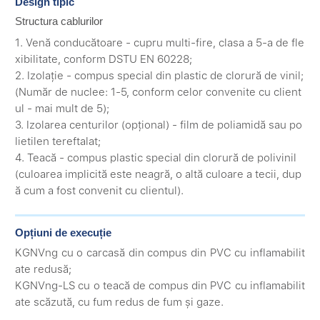
Design tipic
Structura cablurilor
1. Venă conducătoare - cupru multi-fire, clasa a 5-a de fle
xibilitate, conform DSTU EN 60228;
2. Izolație - compus special din plastic de clorură de vinil;
(Număr de nuclee: 1-5, conform celor convenite cu client
ul - mai mult de 5);
3. Izolarea centurilor (opțional) - film de poliamidă sau po
lietilen tereftalat;
4. Teacă - compus plastic special din clorură de polivinil
(culoarea implicită este neagră, o altă culoare a tecii, dup
ă cum a fost convenit cu clientul).
Opțiuni de execuție
KGNVng cu o carcasă din compus din PVC cu inflamabilit
ate redusă;
KGNVng-LS cu o teacă de compus din PVC cu inflamabilit
ate scăzută, cu fum redus de fum și gaze.