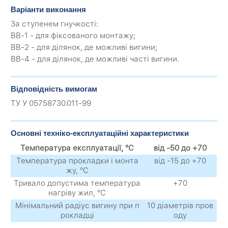
Варіанти виконання
За ступенем гнучкості:
ВВ-1 - для фіксованого монтажу;
ВВ-2 - для ділянок, де можливі вигини;
ВВ-4 - для ділянок, де можливі часті вигини.
Відповідність вимогам
ТУ У 05758730.011-99
Основні техніко-експлуатаційні характеристики
Температура експлуатації, °С
від -50 до +70
Температура прокладки і монта
від -15 до +70
жу, °С
Тривало допустима температура
+70
нагріву жил, °С
Мінімальний радіус вигину при п
10 діаметрів пров
рокладці
оду