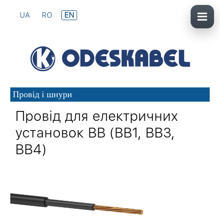
UA
RO
EN
Провід і шнури
Провід для електричних
установок ВВ (ВВ1, ВВ3,
ВВ4)