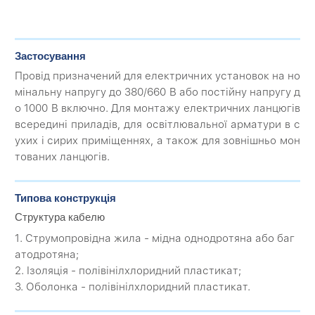
Застосування
Провід призначений для електричних установок на но
мінальну напругу до 380/660 В або постійну напругу д
о 1000 В включно. Для монтажу електричних ланцюгів
всередині приладів, для освітлювальної арматури в с
ухих і сирих приміщеннях, а також для зовнішньо мон
тованих ланцюгів.
Типова конструкція
Структура кабелю
1. Струмопровідна жила - мідна однодротяна або баг
атодротяна;
2. Ізоляція - полівінілхлоридний пластикат;
3. Оболонка - полівінілхлоридний пластикат.