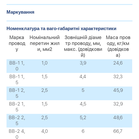
Маркування
Номенклатура та ваго-габаритні характеристики
Марка
Номінальний
Зовнішній діаме
Маса пров
провод
перетин жил
тр проводу, мм,
оду, кг/км
у
и, мм2
макс. (довідкови
(довідков
й)
а)
ВВ-1 1,
1,0
3,9
24,6
0
ВВ-1 1,
1,5
4,4
32,3
5
ВВ-1 2,
2,5
5
45,9
5
ВВ-2 1,
1,5
4,5
32,9
5
ВВ-2 2,
2,5
5,2
48,6
5
ВВ-2 4,
4,0
6
66,7
0