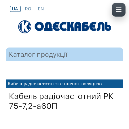
UA
RO
EN
Каталог продукції
Кабелі радіочастотні зі спіненої ізоляцією
Кабель радіочастотний РК
75-7,2-а60П