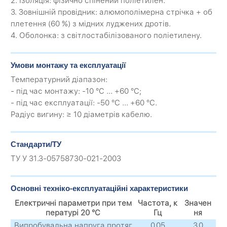
2. Ізоляція: фізично спінений поліетилен.
3. Зовнішній провідник: алюмополімерна стрічка + об
плетення (60 %) з мідних луджених дротів.
4. Оболонка: з світлостабілізованого поліетилену.
Умови монтажу та експлуатації
Температурний діапазон:
- під час монтажу: -10 °C ... +60 °C;
- під час експлуатації: -50 °C ... +60 °C.
Радіус вигину: ≥ 10 діаметрів кабелю.
Стандарти/ТУ
ТУ У 31.3-05758730-021-2003
Основні техніко-експлуатаційні характеристики
Електричні параметри при тем
Частота, к
Значен
пературі 20 °C
Гц
ня
Випробувальна напруга протяг
0,05
3,0