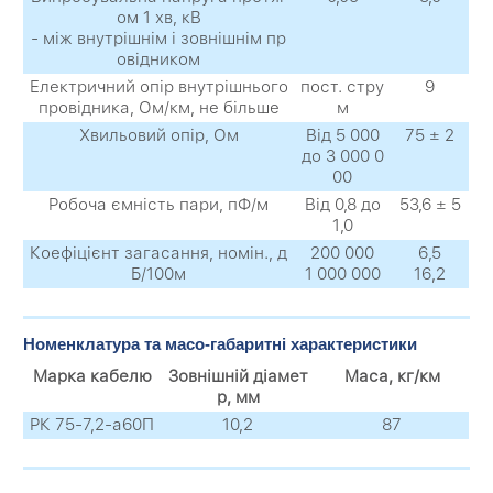
ом 1 хв, кВ
- між внутрішнім і зовнішнім пр
овідником
Електричний опір внутрішнього
пост. стру
9
провідника, Ом/км, не більше
м
Хвильовий опір, Ом
Від 5 000
75 ± 2
до 3 000 0
00
Робоча ємність пари, пФ/м
Від 0,8 до
53,6 ± 5
1,0
Коефіцієнт загасання, номін., д
200 000
6,5
Б/100м
1 000 000
16,2
Номенклатура та масо-габаритні характеристики
Марка кабелю
Зовнішній діамет
Маса, кг/км
р, мм
РК 75-7,2-а60П
10,2
87