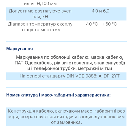
илля, Н/100 мм
Допустиме розтягуюче зуси
4,0 и 6,0
лля, кН
Діапазон температур експлу
-40 °С - +60 °С
атації та монтажу
Маркування
Маркування по оболонці кабелю: марка кабелю,
ПАТ Одескабель, рік виготовлення, знак синусоїд
и і телефонної трубки, метражні мітки
На основі стандарту DIN VDE 0888: A-DF-2YT
Номенклатура і масо-габаритні характеристики:
Конструкція кабелю, включаючи масо-габаритні роз
міри, розраховується виходячи з індивідуальних вим
ог замовника.