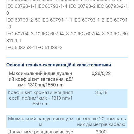
IEC 60793-1-1 IEC60793-1-4 IEC 60793-2 IEC 60793-2-1
0
IEC 60793-2-50 IEC 60794-1-1 IEC 60793-1-2 IEC 60794
-3
IEC 60794-3-10 IEC 60794-3-20 IEC 60794-3-30 IEC 60
811-1-1
IEC 608253-1 IEC 61034-2
Основні техніко-експлуатаційні характеристики
Максимальний індивідуальн
0,36/0,22
ий коефіцієнт загасання, дБ/
км: -1310nm/1550 nm
Коефіцієнт хроматичної дисп
3,5/18
ерсії, пс/(нм*км): - 1310 nm/1
550 nm
Мінімальний радіус вигину, м
не менше 20 номіналь
м
них діаметрів кабелю
Допустиме роздавлююче зус
3000