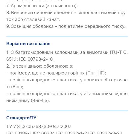
7. Арамідні нитки (за наявності).
8. Виносний силовий елемент - склопластиковий пру
ток або сталевий канат.
9. Зовнішня оболонка - поліетилен середнього тиску.
Варіанти виконання
1. З багатомодовими волокнами за вимогами ITU-T G.
651.1; IEC 60793-2-10.
2. Із зовнішньою оболонкою з:
- полімеру, що не поширює горіння (Пнг-HF);
- полівінілхлоридного пластикату пониженої горючос
ті (Внг);
- полівінілхлоридного пластикату зі зниженим виділе
нням диму (Внг-LS).
Стандарти/ТУ
ТУ У 31.3-05758730-047:2007
IEC 60189-1 IEC 60304 IEC 60332-1-2 IEC 60332-3-22