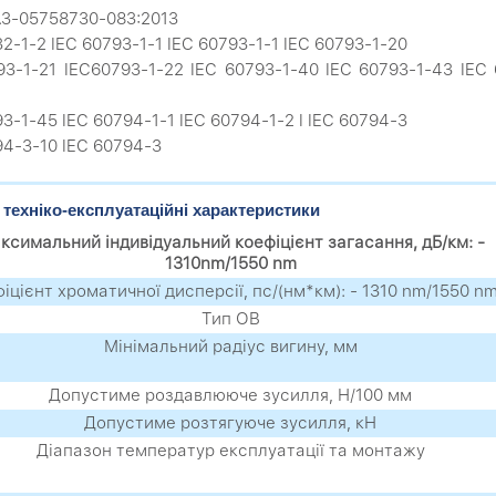
7.3-05758730-083:2013
32-1-2 IEC 60793-1-1 IEC 60793-1-1 IEC 60793-1-20
93-1-21 IEC60793-1-22 IEC 60793-1-40 IEC 60793-1-43 IEC
93-1-45 IEC 60794-1-1 IEC 60794-1-2 I IEC 60794-3
94-3-10 IEC 60794-3
 техніко-експлуатаційні характеристики
ксимальний індивідуальний коефіцієнт загасання, дБ/км: -
1310nm/1550 nm
іцієнт хроматичної дисперсії, пс/(нм*км): - 1310 nm/1550 n
Тип ОВ
Мінімальний радіус вигину, мм
Допустиме роздавлююче зусилля, Н/100 мм
Допустиме розтягуюче зусилля, кН
Діапазон температур експлуатації та монтажу