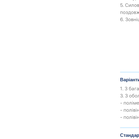
5. Сило
поздовж
6. Зовн
Варіант
1. З баг
3. З обо
- полім
- полів
- полів
Стандар