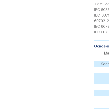
ТУ У1 2
IEC 603
IEC 607
60793-2
IEC 607
IEC 607
Основні
Ма
Коеф