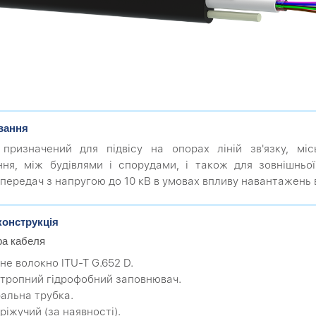
вання
призначений для підвісу на опорах ліній зв'язку, міс
ння, між будівлями і спорудами, і також для зовнішньої
передач з напругою до 10 кВ в умовах впливу навантажень від
конструкція
ра кабеля
не волокно ITU-T G.652 D.
отропний гідрофобний заповнювач.
ральна трубка.
ріжучий (за наявності).