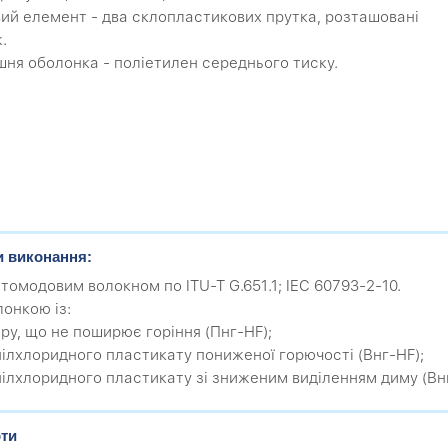
вий елемент - два склопластикових прутка, розташовані
.
ішня оболонка - поліетилен середнього тиску.
и виконання:
атомодовим волокном по ITU-T G.651.1; IEC 60793-2-10.
лонкою із:
еру, що не поширює горіння (Пнг-HF);
інілхлоридного пластикату пониженої горючості (Внг-HF);
інілхлоридного пластикату зі зниженим виділенням диму (Внг
ти