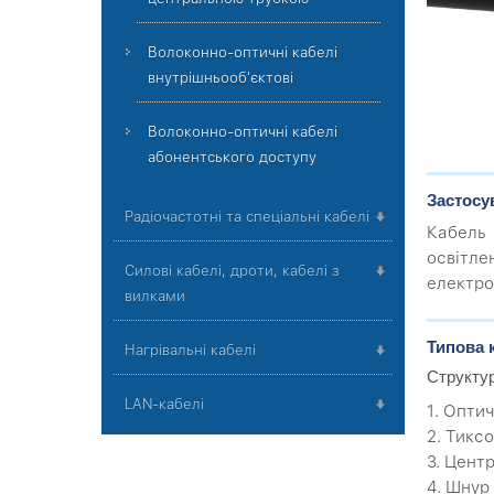
Волоконно-оптичні кабелі
внутрішньооб'єктові
Волоконно-оптичні кабелі
абонентського доступу
Застосу
Радіочастотні та спеціальні кабелі
Кабель 
освітле
Силові кабелі, дроти, кабелі з
електро
вилками
Типова 
Нагрівальні кабелі
Структу
LAN-кабелі
1. Оптич
2. Тикс
3. Цент
4. Шнур 