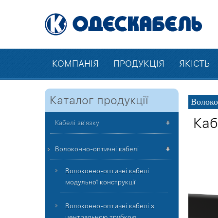
КОМПАНІЯ
ПРОДУКЦІЯ
ЯКІСТЬ
Каталог продукції
Волоко
Каб
Кабелі зв'язку
Волоконно-оптичні кабелі
Волоконно-оптичні кабелі
модульної конструкції
Волоконно-оптичні кабелі з
центральною трубкою