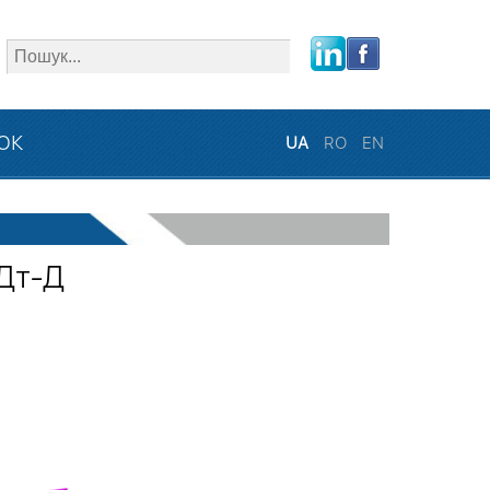
close
ЗОК
UA
RO
EN
Дт-Д