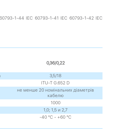
 60793-1-44 IEC 60793-1-41 IEC 60793-1-42 IEC
0,36/0,22
m
3,5/18
ITU-T G.652 D
не менше 20 номінальних діаметрів
кабелю
1000
1,0; 1,5 и 2,7
-40 °С - +60 °С