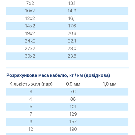
7х2
13,1
10х2
14,9
12х2
16,1
14х2
17,6
19х2
20,3
24х2
22,1
27х2
23,0
30х2
23,8
Розрахункова маса кабелю, кг / км (довідкова)
Кількість жил (пар)
0,9 мм
1,0 мм
3
76
4
88
5
101
7
129
9
157
12
190