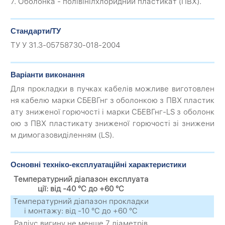
7. Оболонка - полівінілхлоридний пластикат (ПВХ).
Стандарти/ТУ
ТУ У 31.3-05758730-018-2004
Варіанти виконання
Для прокладки в пучках кабелів можливе виготовлен
ня кабелю марки СБЕВГнг з оболонкою з ПВХ пластик
ату зниженої горючості і марки СБЕВГнг-LS з оболонк
ою з ПВХ пластикату зниженої горючості зі знижени
м димогазовиділенням (LS).
Основні техніко-експлуатаційні характеристики
Температурний діапазон експлуата
ції: від -40 °C до +60 °C
Температурний діапазон прокладки
і монтажу: від -10 °C до +60 °C
Радіус вигину не менше 7 діаметрів