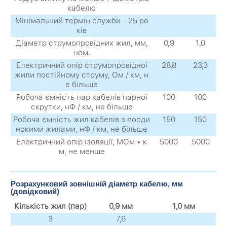
кабелю
Мінімальний термін служби - 25 ро
ків
Діаметр струмопровідних жил, мм,
0,9
1,0
ном.
Електричний опір струмопровідної
28,8
23,3
жили постійному струму, Ом / км, н
е більше
Робоча ємність пар кабелів парної
100
100
скрутки, нФ / км, не більше
Робоча ємність жил кабелів з пооди
150
150
нокими жилами, нФ / км, не більше
Електричний опір ізоляції, МОм • к
5000
5000
м, не менше
Розрахунковий зовнішній діаметр кабелю, мм
(довідковий)
Кількість жил (пар)
0,9 мм
1,0 мм
3
7,6