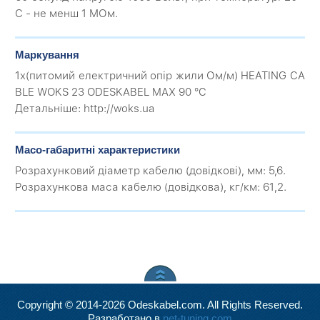
С - не менш 1 МОм.
Маркування
1х(питомий електричний опір жили Ом/м) HEATING CA
BLE WOKS 23 ODESKABEL MAX 90 °C
Детальніше: http://woks.ua
Масо-габаритні характеристики
Розрахунковий діаметр кабелю (довідкові), мм: 5,6.
Розрахункова маса кабелю (довідкова), кг/км: 61,2.
Copyright © 2014-2026 Odeskabel.com. All Rights Reserved.
Разработано в
net-tuning.com