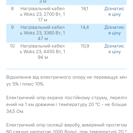
3 м
8
Нагрівальний кабел
18,1
Дізнатис
ь Woks 23, 2700 Вт, 1
я ціну
17 м
9
Нагрівальний кабел
14,4
Дізнатис
ь Woks 23, 3360 Вт, 1
я ціну
47 м
10
Нагрівальний кабел
10,9
Дізнатис
ь Woks 23, 4455 Вт, 1
я ціну
94 м
Відхилення від електричного опору не перевищує мін
ус 5% і плюс 10%.
Електричний опір екрана постійному струму, переліч
ений на 1 км довжини і температуру 20 °С - не більше
34,5 Ом.
Електричний опір ізоляції виробу, виміряний протягом
60 секунд напругою 1000 Вольт, при температурі 20 °