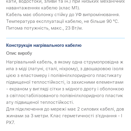
кати, водостоки, зливи та ін.) при низьких механічних
навантаженнях кабелю (клас М1).
Кабель має оболонку стійку до УФ випромінювання.
Температура експлуатації кабелю, не більше 90 °С.
Питома потужність, макс., 23 Вт/м.
Конструкція нагрівального кабелю
Опис виробу
Нагрівальний кабель, в якому одна струмопровідна ж
ила з міді (латуні, сталі, ніхрому), з двошаровою ізоля
цією з еластомеру і полівінілхлоридного пластикату
підвищеної теплостійкості, із захисними елементами
- екраном у вигляді сітки з мідного дроту і оболонкою
з світлостабілізованого полівінілхлоридного пластик
ату підвищеної теплостійкості.
Для підключення до мережі має 2 силових кабелі, дов
жинами за 3 метри. Клас герметичності з'єднання - I
PX7.