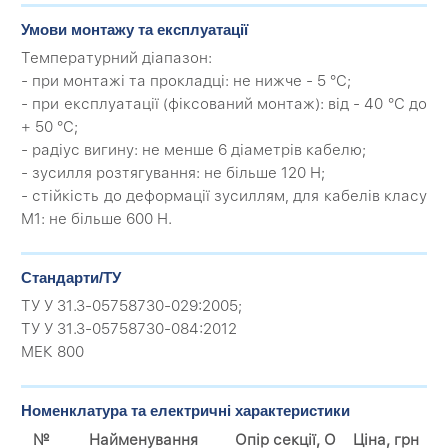
Умови монтажу та експлуатації
Температурний діапазон:
- при монтажі та прокладці: не нижче - 5 °С;
- при експлуатації (фіксований монтаж): від - 40 °С до
+ 50 °С;
- радіус вигину: не менше 6 діаметрів кабелю;
- зусилля розтягування: не більше 120 Н;
- стійкість до деформації зусиллям, для кабелів класу
М1: не більше 600 Н.
Стандарти/ТУ
ТУ У 31.3-05758730-029:2005;
ТУ У 31.3-05758730-084:2012
МЕК 800
Номенклатура та електричні характеристики
№
Найменування
Опір секції, О
Ціна, грн