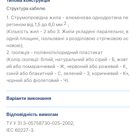
Типова конструкція
Структура кабелю
1. Струмопровідна жила - алюмінієва однодротяна пе
2
ретином від 1,5 до 6,0 мм
;
(Кількість жил - 2 або 3. Жили укладені паралельно, в
одній площині, ізольовані з розділовою стрічковою ос
новою);
2. Ізоляція - полівінілхлоридний пластикат
(Колір ізоляції: білий, натуральний або сірий - Б, жовт
ий або помаранчевий - Ж, червоний або рожевий - К,
синій або блакитний - С, зелений - З, коричневий - Кч,
чорний або фіолетовий - Ч).
Варіанти виконання
Відповідність вимогам
ТУ У 31.3-05758730-025-2002;
IEC 60227-3.