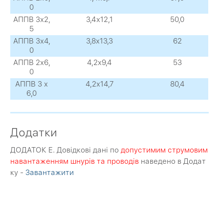
0
АППВ 3х2,
3,4х12,1
50,0
5
АППВ 3х4,
3,8х13,3
62
0
АППВ 2х6,
4,2х9,4
53
0
АППВ 3 х
4,2х14,7
80,4
6,0
Додатки
ДОДАТОК E. Довідкові дані по
допустимим струмовим
навантаженням шнурів та проводів
наведено в Додат
ку -
Завантажити