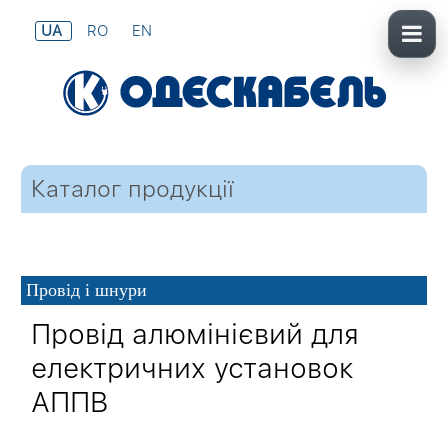
UA
RO
EN
Каталог продукції
Провід і шнури
Провід алюмінієвий для
електричних установок
АППВ