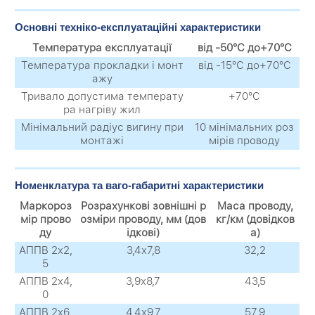
Основні техніко-експлуатаційні характеристики
Температура експлуатації
від -50°С до+70°С
Температура прокладки і монт
від -15°С до+70°С
ажу
Тривало допустима температу
+70°С
ра нагріву жил
Мінімальний радіус вигину при
10 мінімальних роз
монтажі
мірів проводу
Номенклатура та ваго-габаритні характеристики
Маркороз
Розрахункові зовнішні р
Маса проводу,
мір прово
озміри проводу, мм (дов
кг/км (довідков
ду
ідкові)
а)
АППВ 2х2,
3,4х7,8
32,2
5
АППВ 2х4,
3,9х8,7
43,5
0
АППВ 2х6,
4,4х9,7
57,9