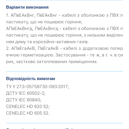
Варіанти виконання
1. АПвЕАкВнг, ПвЕАкВнг - кабелі з оболонкою з ПВХ п
ластикату, що не поширює горіння;
АПвЕАкВнгд, ПвЕАкВнгд - кабелі з оболонкою з ПВХ п
ластикату, що не поширює горіння, з низьким виділен
ням диму та корозійно-активних газів.
2. АПвЕгаАкВ, ПвЕгаАкВ - кабелі з додатковою попер
ечною герметизацією. Застосування - те ж, в т. ч. в си
рих, частково затоплюваних приміщеннях.
Відповідність вимогам
ТУ У 27.3-05758730-093:2017;
ДСТУ IEC 60502-2;
ДСТУ IEC 60840;
CENELEC HD 620 S2;
CENELEC HD 605 S2.