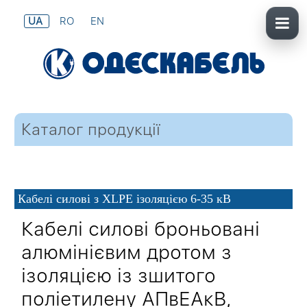
UA
RO
EN
Каталог продукції
Кабелі силові з XLPE ізоляцією 6-35 кВ
Кабелі силові броньовані
алюмінієвим дротом з
ізоляцією із зшитого
поліетилену АПвЕАкВ,