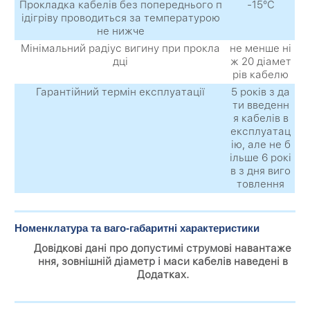
Прокладка кабелів без попереднього п
-15°С
ідігріву проводиться за температурою
не нижче
Мінімальний радіус вигину при прокла
не менше ні
дці
ж 20 діамет
рів кабелю
Гарантійний термін експлуатації
5 років з да
ти введенн
я кабелів в
експлуатац
ію, але не б
ільше 6 рокі
в з дня виго
товлення
Номенклатура та ваго-габаритні характеристики
Довідкові дані про допустимі струмові навантаже
ння, зовнішній діаметр і маси кабелів наведені в
Додатках.