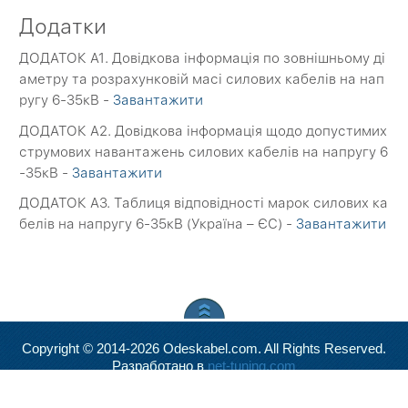
Додатки
ДОДАТОК A1. Довідкова інформація по зовнішньому ді
аметру та розрахунковій масі силових кабелів на нап
ругу 6-35кВ -
Завантажити
ДОДАТОК A2. Довідкова інформація щодо допустимих
струмових навантажень силових кабелів на напругу 6
-35кВ -
Завантажити
ДОДАТОК A3. Таблиця відповідності марок силових ка
белів на напругу 6-35кВ (Україна – ЄС) -
Завантажити
Copyright © 2014-2026 Odeskabel.com. All Rights Reserved.
Разработано в
net-tuning.com
Valid
XHTML
and
CSS