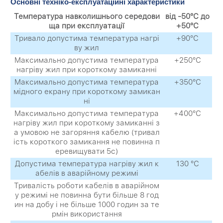
Основні техніко-експлуатаційні характеристики
Температура навколишнього середови
від -50°С до
ща при експлуатації
+50°С
Тривало допустима температура нагрі
+90°С
ву жил
Максимально допустима температура
+250°С
нагріву жил при короткому замиканні
Максимально допустима температура
+350°С
мідного екрану при короткому замикан
ні
Максимально допустима температура
+400°С
нагріву жил при короткому замиканні з
а умовою не загоряння кабелю (тривал
ість короткого замикання не повинна п
еревищувати 5с)
Допустима температура нагріву жил к
130 °С
абелів в аварійному режимі
Тривалість роботи кабелів в аварійном
у режимі не повинна бути більше 8 год
ин на добу і не більше 1000 годин за те
рмін використання