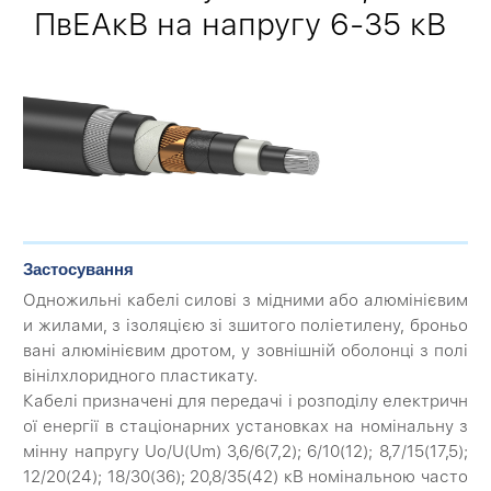
ПвЕАкВ на напругу 6-35 кВ
Застосування
Одножильні кабелі силові з мідними або алюмінієвим
и жилами, з ізоляцією зі зшитого поліетилену, броньо
вані алюмінієвим дротом, у зовнішній оболонці з полі
вінілхлоридного пластикату.
Кабелі призначені для передачі і розподілу електричн
ої енергії в стаціонарних установках на номінальну з
мінну напругу Uo/U(Um) 3,6/6(7,2); 6/10(12); 8,7/15(17,5);
12/20(24); 18/30(36); 20,8/35(42) кВ номінальною часто