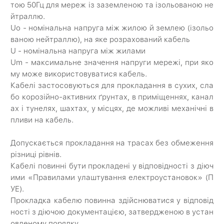
тою 50Гц для мереж із заземленою та ізольованою не
йтраллю.
Uo - номінальна напруга між жилою й землею (ізольо
ваною нейтраллю), на яке розрахований кабель
U - номінальна напруга між жилами
Um - максимальне значення напруги мережі, при яко
му може використовуватися кабель.
Кабелі застосовуються для прокладання в сухих, сла
бо корозійно-активних ґрунтах, в приміщеннях, канал
ах і тунелях, шахтах, у місцях, де можливі механічні в
пливи на кабель.
Допускається прокладання на трасах без обмеження
різниці рівнів.
Кабелі повинні бути прокладені у відповідності з діюч
ими «Правилами улаштування електроустановок» (П
УЕ).
Прокладка кабелю повинна здійснюватися у відповід
ності з діючою документацією, затвердженою в устан
овленому порядку.