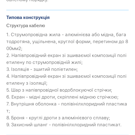
Типова конструкція
Структура кабелю
1. Струмопровідна жила - алюмінієва або мідна, бага
тодротяна, ущільнена, круглої форми, перетином до 8
00мм2;
2. Напівпровідний екран зі зшиваємої композиції полі
етилену по струмопровідній жилі;
3. Ізоляція - зшитий поліетилен;
4. Напівпровідний екран зі зшиваємої композиції полі
етилену з ізоляції;
5. Шар з напівпровідної водоблокуючої стрічки;
6. Екран - мідні дроти, скріплені мідною стрічкою;
7. Внутрішня оболонка - полівінілхлоридний пластика
т;
8. Броня - круглі дроти з алюмінієвого сплаву;
9. Захисний шланг - полівінілхлоридний пластикат.