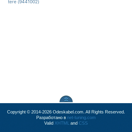
tere (9441002)
Copyright © 2014-2026 Odeskabel.com. All Rights Reserved.
Разработано в
net-tuning.com
Valid
XHTML
and
CSS