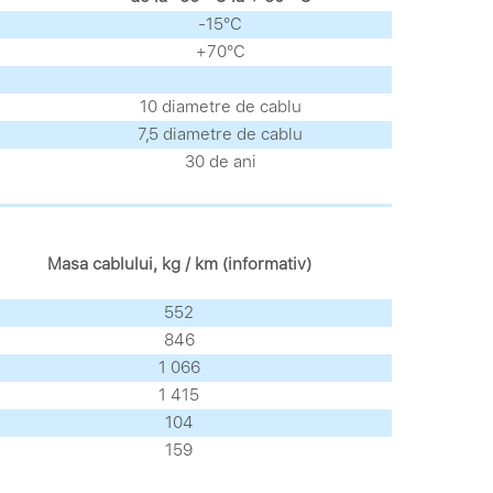
-15°С
+70°С
10 diametre de cablu
7,5 diametre de cablu
30 de ani
Masa cablului, kg / km (informativ)
552
846
1 066
1 415
104
159