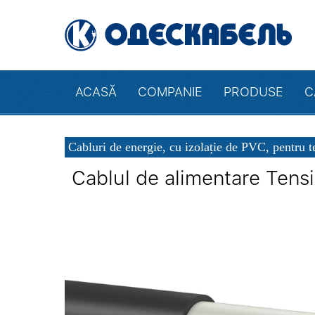
ACASĂ
COMPANIE
PRODUSE
C
Cabluri de energie, cu izolație de PVC, pentru 
Cablul de alimentare Tens