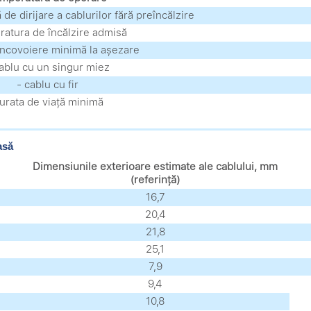
e dirijare a cablurilor fără preîncălzire
atura de încălzire admisă
încovoiere minimă la așezare
ablu cu un singur miez
- cablu cu fir
urata de viață minimă
asă
Dimensiunile exterioare estimate ale cablului, mm
(referință)
16,7
20,4
21,8
25,1
7,9
9,4
10,8