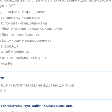
опровідна жила: стренга з 7 м’яких мідних дротів, Ø 0,489 м
ція: HDPE
 два скручені провідники
ва ідентифікація пар:
1: біло-блакитна/блакитна
2: біло-помаранчева/помаранчева
3: біло-зелена/зелена
4: біло-коричнева/коричнева
а ізоляція
ажний провідник
н: алюмополімерна стрічка
онка PЕ
ти
11801-1 (Channel cl.D на відстані до 65 м)
56-6
 техніко-експлуатаційні характеристики: