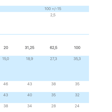
100 +/-15
2,5
20
31,25
62,5
100
15,0
18,9
27,3
35,3
46
43
38
35
43
40
35
32
38
34
28
24