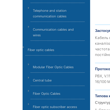
Telephone and station
communication cables
Communication cables and
Застосу
wires
Кабель 
каналіз
частот
Fiber optic cables
постійно
Modular Fiber Optic Cables
Протоко
PBX, V.1
Central tube
16/100 M
Fiber Optic Cables
Типова 
Структу
Fiber optic subscriber access