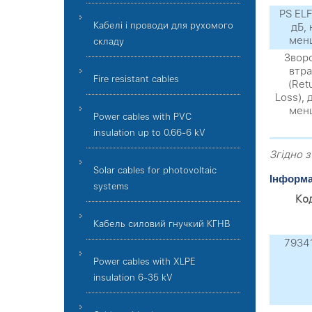
PS ELF
Кабелі і проводи для рухомого
дБ, 
мен
складу
Звор
втр
Fire resistant cables
(Ret
Loss), 
мен
Power cables with PVC
insulation up to 0.66-6 kV
Згідно 
Solar cables for photovoltaic
Інформа
systems
Ко
Кабель силовий гнучкий КГНВ
7934
Power cables with XLPE
insulation 6-35 kV