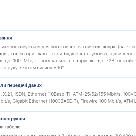
вання
використовується для виготовлення гнучких шнурів (патч-к
ація, колектори шахт, стіни будівель) в умовах підвищено
ах до 100 МГц з номінальною напругою до 72В постійн
го руху з кутом вигину ±90°.
ли передачі даних
1, X.21, ISDN, Ethernet (10Base-T), ATM-25/52/155 Mbit/s, 100
bit/s, Gigabit Ethernet (1000BASE-T), Firewire 100 Mbit/s, ATM L
конструкція
ра кабелю