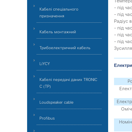
Темпера
- під ча
Кабелі спеціального
- під ча
призначення
Радіус в
- під ч
Кабель монтажний
- під ч
- під ч
Зусилля
Трибоелектричний кабель
LiYCY
Електри
Кабелі передачі даних TRONIC
Р
C (TP)
Елект
Електр
Loudspeaker cable
Оміч
Profibus
Номін