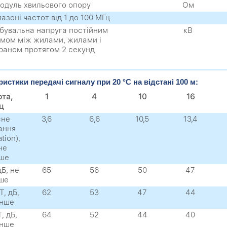
одуль хвильового опору
Ом
пазоні частот від 1 до 100 МГц
бувальна напруга постійним
кВ
мом між жилами, жилами і
раном протягом 2 секунд
истики передачі сигналу при 20 °C на відстані 100 м:
ота,
1
4
10
16
ц
сне
3,6
6,6
10,5
13,4
ання
tion),
не
ьше
Б, не
65
56
50
47
ше
, дБ,
62
53
47
44
енше
, дБ,
64
52
44
40
енше