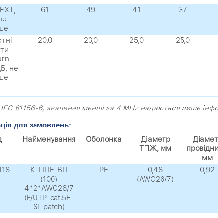
EXТ,
61
49
41
37
не
ше
отні
20,0
23,0
25,0
25,0
ати
urn
дБ, не
ше
з IEC 61156-6, значення менші за 4 MHz надаються лише ін
ція для замовлень:
д
Найменування
Оболонка
Діаметр
Діамет
ТПЖ, мм
провідни
мм
118
КГППЕ-ВП
PЕ
0,48
0,92
(100)
(AWG26/7)
4*2*AWG26/7
(F/UTP-cat.5E-
SL patch)