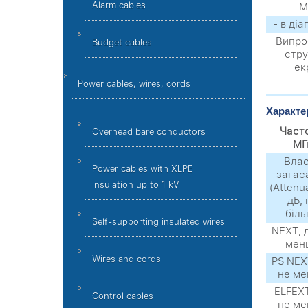
Alarm cables
М
- в діа
Випро
Budget cables
стру
ек
Power cables, wires, cords
Характер
Част
Overhead bare conductors
МГ
Вла
Power cables with XLPE
загас
insulation up to 1 kV
(Attenua
дБ, 
біл
Self-supporting insulated wires
NEXТ, д
мен
Wires and cords
PS NEXТ
не м
ELFEXТ
Control cables
не м