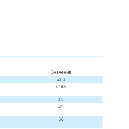
Значення
≤56
≤145
≥5
≤2
68