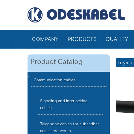
COMPANY
PRODUCTS
QUALITY
Product Catalog
Гнучкі 
Communication cables
Signaling and interlocking
cables
Telephone cables for subscriber
access networks