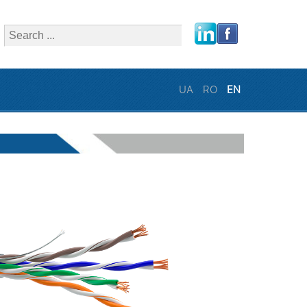
close
UA
RO
EN