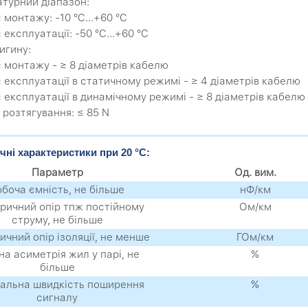
турний діапазон:
с монтажу: -10 °C...+60 °C
с експлуатації: -50 °C...+60 °C
игину:
ас монтажу - ≥ 8 діаметрів кабелю
ас експлуатації в статичному режимі - ≥ 4 діаметрів кабелю
ас експлуатації в динамічному режимі - ≥ 8 діаметрів кабелю
 розтягування: ≤ 85 N
чні характеристики при 20 °C:
Параметр
Од. вим.
обоча ємність, не більше
нФ/км
ричний опір тпж постійному
Ом/км
струму, не більше
ичний опір ізоляції, не менше
ГОм/км
на асиметрія жил у парі, не
%
більше
альна швидкість поширення
%
сигналу