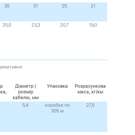
35
31
25
21
25,0
23,3
20,7
19,0
формативно
р
Діаметр /
Упаковка
Розрахункова
ка,
розмір
маса, кг/км
кабелю, мм
5,4
коробки по
27,5
305 м