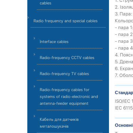
1. Струм
cables
2. Ізоля
3. Пара:
Кольоро
Radio frequency and special cables
- пара 
- пара 
- пара 
Interface cables
- пара 
4. Поясн
Radio-frequency CCTV cables
5. Дрен
6. Екра
Radio-frequency TV cables
7. Обол
Radio-frequency cables for
Стандар
systems of radio-electronic and
ISO/IEC 
antenna-feeder equipment
IEC 611
Кабель для датчиків
Основні
металошукачів